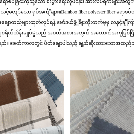
ောစပ်ခြင်းကဲ့သို့သော စီးပွားရေးလုပ်ငန်း၊ အားလပ်ရက်များအတွ
င့်လျော်သော ရှပ်အင်္ကျီများ။Bamboo fiber polyester fibe
ည်များထုတ်လုပ်ရန် မော်ဒယ်ဖွံ့ဖြိုးတိုးတက်မှုမှ လနှင့်ချီကြာနိ
်ကျစရိတ်ထိန်းချုပ်မှုသည် အဝတ်အစားအတွက် အထောက်အကူဖြစ်ပြီ
လာပါသည်။ ခေတ်ကာလတွင် ပိတ်ချောပါသည့် ချည်ဆိုးထားသောအထည်သည် စ