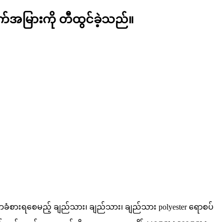
က်အမြားကို တီထွင်ခဲ့သည်။
ံစားရစေမည့် ချည်သား၊ ချည်သား၊ ချည်သား polyester ရောစပ်