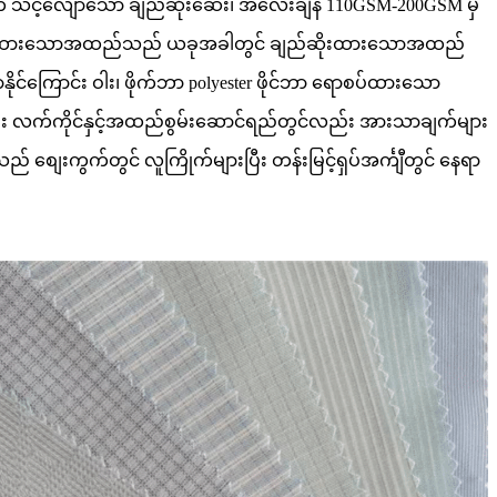
က် သင့်လျော်သော ချည်ဆိုးဆေး၊ အလေးချိန် 110GSM-200GSM မှ
r ရောစပ်ထားသောအထည်သည် ယခုအခါတွင် ချည်ဆိုးထားသောအထည်
ုင်ကြောင်း ဝါး၊ ဖိုက်ဘာ polyester ဖိုင်ဘာ ရောစပ်ထားသော
း လက်ကိုင်နှင့်အထည်စွမ်းဆောင်ရည်တွင်လည်း အားသာချက်များ
ျေးကွက်တွင် လူကြိုက်များပြီး တန်းမြင့်ရှပ်အင်္ကျီတွင် နေရာ