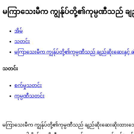
မကြာသေးမီက ကျွန်ုပ်တို့၏ကုမ္ပဏီသည် ချည
အိမ်
သတင်း
မကြာသေးမီက ကျွန်ုပ်တို့၏ကုမ္ပဏီသည် ချည်ဆိုးဆေးနှင့် 
သတင်း
စက်မှုသတင်း
ကုမ္ပဏီသတင်း
မကြာသေးမီက ကျွန်ုပ်တို့၏ကုမ္ပဏီသည် ချည်ဆိုးဆေးဆိုးထားသေ