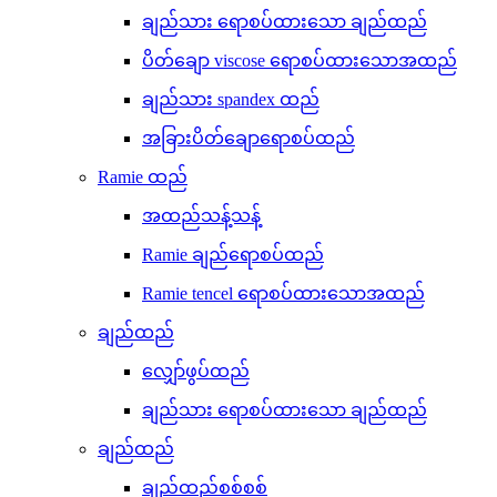
ချည်သား ရောစပ်ထားသော ချည်ထည်
ပိတ်ချော viscose ရောစပ်ထားသောအထည်
ချည်သား spandex ထည်
အခြားပိတ်ချောရောစပ်ထည်
Ramie ထည်
အထည်သန့်သန့်
Ramie ချည်ရောစပ်ထည်
Ramie tencel ရောစပ်ထားသောအထည်
ချည်ထည်
လျှော်ဖွပ်ထည်
ချည်သား ရောစပ်ထားသော ချည်ထည်
ချည်ထည်
ချည်ထည်စစ်စစ်