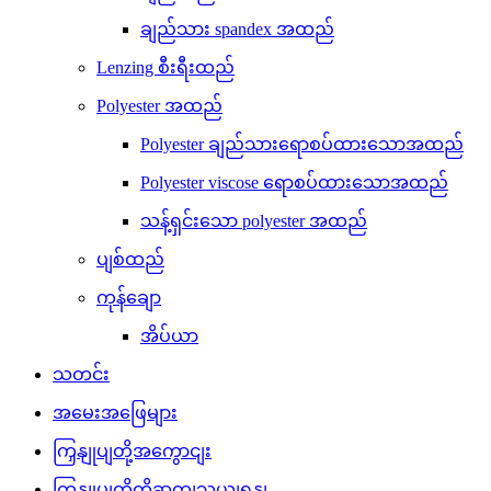
ချည်သား spandex အထည်
Lenzing စီးရီးထည်
Polyester အထည်
Polyester ချည်သားရောစပ်ထားသောအထည်
Polyester viscose ရောစပ်ထားသောအထည်
သန့်ရှင်းသော polyester အထည်
ပျစ်ထည်
ကုန်ချော
အိပ်ယာ
သတင်း
အမေးအဖြေများ
ကြှနျုပျတို့အကွောငျး
ကြှနျုပျတို့ကိုဆကျသှယျရနျ