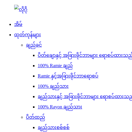
အိမ်
ထုတ်ကုန်များ
ချည်ခင်
ပိတ်ချောနှင့် အခြားဖိုင်ဘာများ ရောစပ်ထားသည
100% Ramie ချည်
Ramie နှင့်အခြားဖိုင်ဘာရောစပ်
100% ချည်သား
ချည်သားနှင့် အခြားဖိုင်ဘာများ ရောစပ်ထားသည
100% Rayon ချည်သား
ပိတ်ထည်
ချည်သားစစ်စစ်