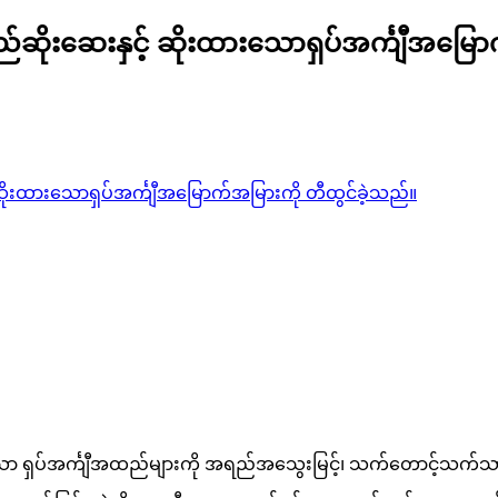
်ဆိုးဆေးနှင့် ဆိုးထားသောရှပ်အင်္ကျီအမြော
ဆိုးထားသောရှပ်အင်္ကျီအမြောက်အမြားကို တီထွင်ခဲ့သည်။
ာ ရှပ်အင်္ကျီအထည်များကို အရည်အသွေးမြင့်၊ သက်တောင့်သက်သာခ