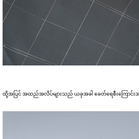
ထို့အပြင် အထည်အလိပ်များသည် ယခုအခါ ခေတ်ရေစီးကြောင်းအတ