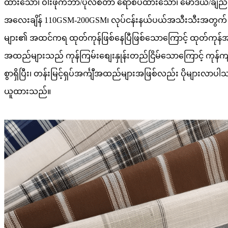
ထားသော၊ ဝါးဖိုက်ဘာ/ပိုလီစတာ ရောစပ်ထားသော၊ မော်ဒယ်/ချည်ရ
အလေးချိန် 110GSM-200GSM၊ လုပ်ငန်းနယ်ပယ်အသီးသီးအတွက် သ
များ၏ အထင်ကရ ထုတ်ကုန်ဖြစ်နေပြီဖြစ်သောကြောင့် ထုတ်ကုန်အချောထ
အထည်များသည် ကုန်ကြမ်းစျေးနှုန်းတည်ငြိမ်သောကြောင့် ကုန
စွာရှိပြီး၊ တန်းမြင့်ရှပ်အင်္ကျီအထည်များအဖြစ်လည်း ပိုများ
ယူထားသည်။