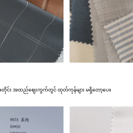
ိုင်း အထည်ဈေးကွက်တွင် ထုတ်ကုန်များ မရှိတော့ပေ။