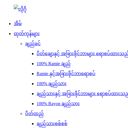
အိမ်
ထုတ်ကုန်များ
ချည်ခင်
ပိတ်ချောနှင့် အခြားဖိုင်ဘာများ ရောစပ်ထားသည
100% Ramie ချည်
Ramie နှင့်အခြားဖိုင်ဘာရောစပ်
100% ချည်သား
ချည်သားနှင့် အခြားဖိုင်ဘာများ ရောစပ်ထားသည
100% Rayon ချည်သား
ပိတ်ထည်
ချည်သားစစ်စစ်