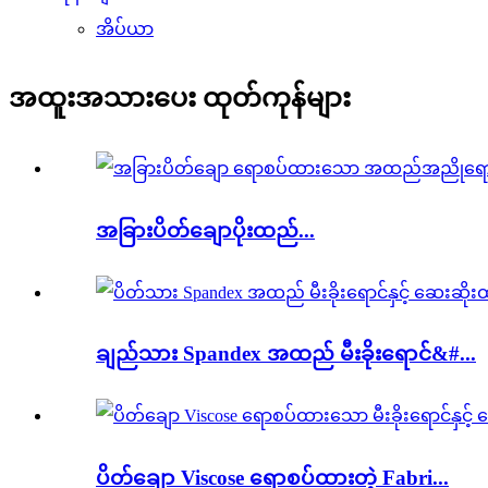
အိပ်ယာ
အထူးအသားပေး ထုတ်ကုန်များ
အခြားပိတ်ချောပိုးထည်...
ချည်သား Spandex အထည် မီးခိုးရောင်&#...
ပိတ်ချော Viscose ရောစပ်ထားတဲ့ Fabri...