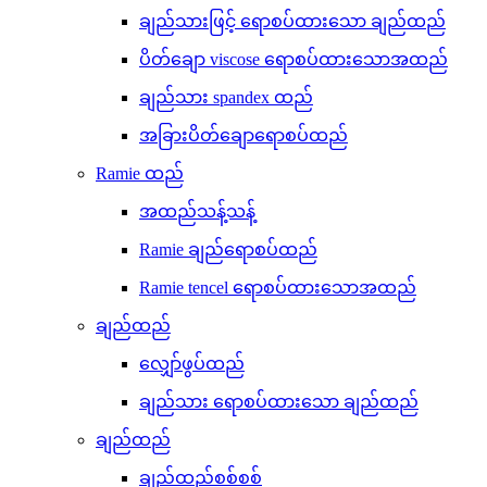
ချည်သားဖြင့် ရောစပ်ထားသော ချည်ထည်
ပိတ်ချော viscose ရောစပ်ထားသောအထည်
ချည်သား spandex ထည်
အခြားပိတ်ချောရောစပ်ထည်
Ramie ထည်
အထည်သန့်သန့်
Ramie ချည်ရောစပ်ထည်
Ramie tencel ရောစပ်ထားသောအထည်
ချည်ထည်
လျှော်ဖွပ်ထည်
ချည်သား ရောစပ်ထားသော ချည်ထည်
ချည်ထည်
ချည်ထည်စစ်စစ်