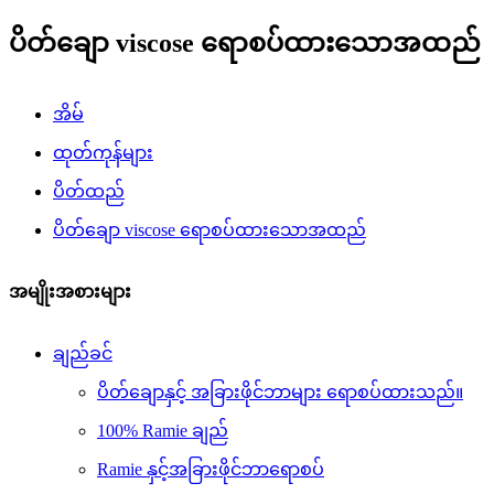
ပိတ်ချော viscose ရောစပ်ထားသောအထည်
အိမ်
ထုတ်ကုန်များ
ပိတ်ထည်
ပိတ်ချော viscose ရောစပ်ထားသောအထည်
အမျိုးအစားများ
ချည်ခင်
ပိတ်ချောနှင့် အခြားဖိုင်ဘာများ ရောစပ်ထားသည်။
100% Ramie ချည်
Ramie နှင့်အခြားဖိုင်ဘာရောစပ်