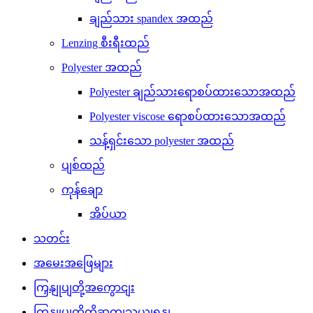
ချည်သား spandex အထည်
Lenzing စီးရီးထည်
Polyester အထည်
Polyester ချည်သားရောစပ်ထားသောအထည်
Polyester viscose ရောစပ်ထားသောအထည်
သန့်ရှင်းသော polyester အထည်
ပျစ်ထည်
ကုန်ချော
အိပ်ယာ
သတင်း
အမေးအဖြေများ
ကြှနျုပျတို့အကွောငျး
ကြှနျုပျတို့ကိုဆကျသှယျရနျ