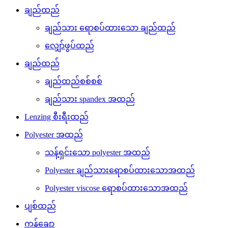
ချည်ထည်
ချည်သား ရောစပ်ထားသော ချည်ထည်
လျှော်ဖွပ်ထည်
ချည်ထည်
ချည်ထည်စစ်စစ်
ချည်သား spandex အထည်
Lenzing စီးရီးထည်
Polyester အထည်
သန့်ရှင်းသော polyester အထည်
Polyester ချည်သားရောစပ်ထားသောအထည်
Polyester viscose ရောစပ်ထားသောအထည်
ပျစ်ထည်
ကုန်ချော