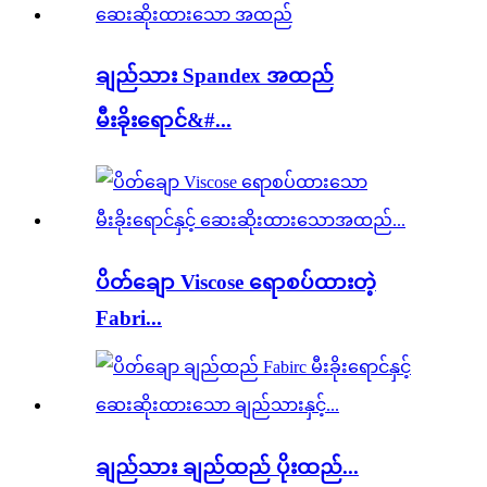
ချည်သား Spandex အထည်
မီးခိုးရောင်&#...
ပိတ်ချော Viscose ရောစပ်ထားတဲ့
Fabri...
ချည်သား ချည်ထည် ပိုးထည်...