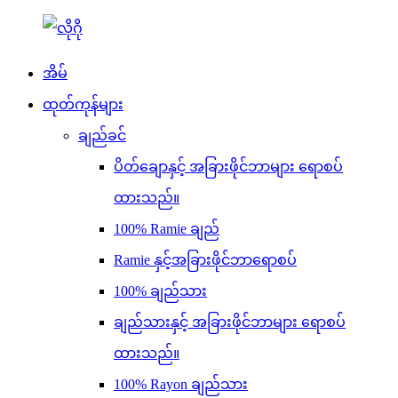
အိမ်
ထုတ်ကုန်များ
ချည်ခင်
ပိတ်ချောနှင့် အခြားဖိုင်ဘာများ ရောစပ်
ထားသည်။
100% Ramie ချည်
Ramie နှင့်အခြားဖိုင်ဘာရောစပ်
100% ချည်သား
ချည်သားနှင့် အခြားဖိုင်ဘာများ ရောစပ်
ထားသည်။
100% Rayon ချည်သား