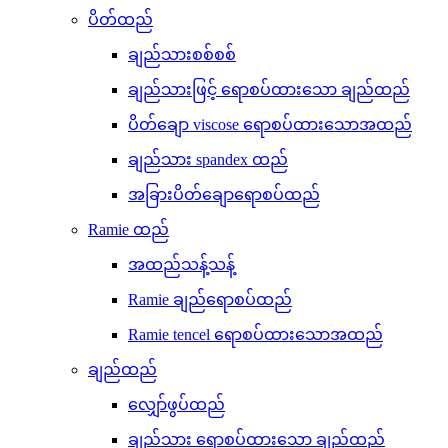
ပိတ်ထည်
ချည်သားစစ်စစ်
ချည်သားဖြင့် ရောစပ်ထားသော ချည်ထည်
ပိတ်ချော viscose ရောစပ်ထားသောအထည်
ချည်သား spandex ထည်
အခြားပိတ်ချောရောစပ်ထည်
Ramie ထည်
အထည်သန့်သန့်
Ramie ချည်ရောစပ်ထည်
Ramie tencel ရောစပ်ထားသောအထည်
ချည်ထည်
လျှော်ဖွပ်ထည်
ချည်သား ရောစပ်ထားသော ချည်ထည်