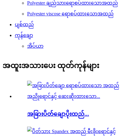
Polyester ချည်သားရောစပ်ထားသောအထည်
Polyester viscose ရောစပ်ထားသောအထည်
ပျစ်ထည်
ကုန်ချော
အိပ်ယာ
အထူးအသားပေး ထုတ်ကုန်များ
အခြားပိတ်ချောပိုးထည်...