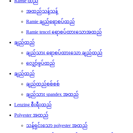
Ramie ထည်
အထည်သန့်သန့်
Ramie ချည်ရောစပ်ထည်
Ramie tencel ရောစပ်ထားသောအထည်
ချည်ထည်
ချည်သား ရောစပ်ထားသော ချည်ထည်
လျှော်ဖွပ်ထည်
ချည်ထည်
ချည်ထည်စစ်စစ်
ချည်သား spandex အထည်
Lenzing စီးရီးထည်
Polyester အထည်
သန့်ရှင်းသော polyester အထည်