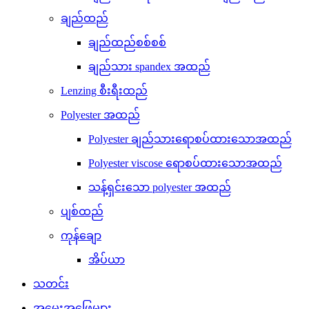
ချည်ထည်
ချည်ထည်စစ်စစ်
ချည်သား spandex အထည်
Lenzing စီးရီးထည်
Polyester အထည်
Polyester ချည်သားရောစပ်ထားသောအထည်
Polyester viscose ရောစပ်ထားသောအထည်
သန့်ရှင်းသော polyester အထည်
ပျစ်ထည်
ကုန်ချော
အိပ်ယာ
သတင်း
အမေးအဖြေများ