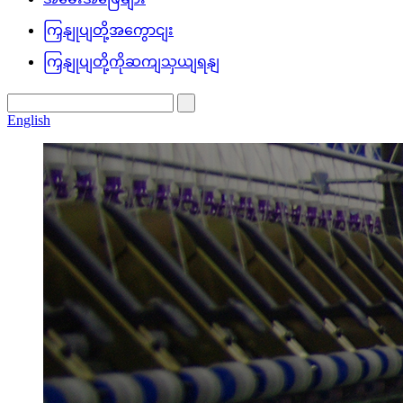
ကြှနျုပျတို့အကွောငျး
ကြှနျုပျတို့ကိုဆကျသှယျရနျ
English