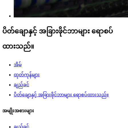
ပိတ်ချောနှင့် အခြားဖိုင်ဘာများ ရောစပ်
ထားသည်။
အိမ်
ထုတ်ကုန်များ
ချည်ခင်
ပိတ်ချောနှင့် အခြားဖိုင်ဘာများ ရောစပ်ထားသည်။
အမျိုးအစားများ
ချည်ခင်