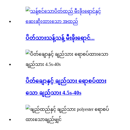
ပိတ်သားသန့်သန့် မီးခိုးရောင်...
ပိတ်ချောနှင့် ချည်သား ရောစပ်ထား
သော ချည်သား 4.5s-40s