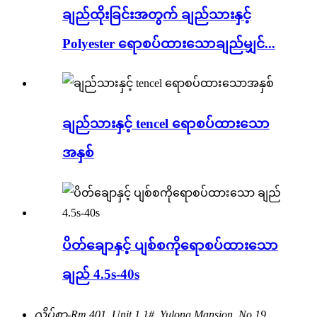
ချည်ထိုးခြင်းအတွက် ချည်သားနှင့်
Polyester ရောစပ်ထားသောချည်မျှင်...
ချည်သားနှင့် tencel ရောစပ်ထားသော
အနှစ်
ပိတ်ချောနှင့် ပျစ်စကိုရောစပ်ထားသော
ချည် 4.5s-40s
လိပ်စာ-
Rm.401, Unit 1,1#, Yulong Mansion, No.19,