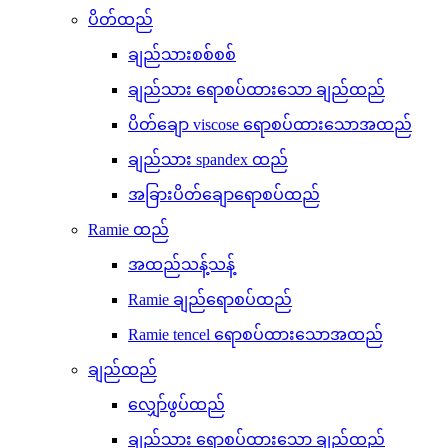
ပိတ်ထည်
ချည်သားစစ်စစ်
ချည်သား ရောစပ်ထားသော ချည်ထည်
ပိတ်ချော viscose ရောစပ်ထားသောအထည်
ချည်သား spandex ထည်
အခြားပိတ်ချောရောစပ်ထည်
Ramie ထည်
အထည်သန့်သန့်
Ramie ချည်ရောစပ်ထည်
Ramie tencel ရောစပ်ထားသောအထည်
ချည်ထည်
လျှော်ဖွပ်ထည်
ချည်သား ရောစပ်ထားသော ချည်ထည်