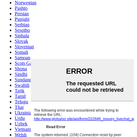
Norwegian
Pashto
Persian
Punjabi
Serbian
Sesotho
Sinhala
Slovak
Slovenian
Somali
Samoan
Scots Gaelic
Shona
Sindhi
Sundanese
Swahili
Tajik
Tamil
Telugu
Thai
Ukrainian
Urdu
Uzbek
Vietnamese
Welsh