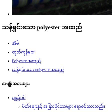
သန့်ရှင်းသော polyester အထည်
အိမ်
ထုတ်ကုန်များ
Polyester အထည်
သန့်ရှင်းသော polyester အထည်
အမျိုးအစားများ
ချည်ခင်
ပိတ်ချောနှင့် အခြားဖိုင်ဘာများ ရောစပ်ထားသည်။