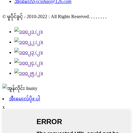
အီးမေးလ်-
ycsshao@126.com
© မူပိုင်ခွင့် - 2010-2022 : All Rights Reserved. , , , , , , ,
အီးမေးလ်ပို။ ပါ
x