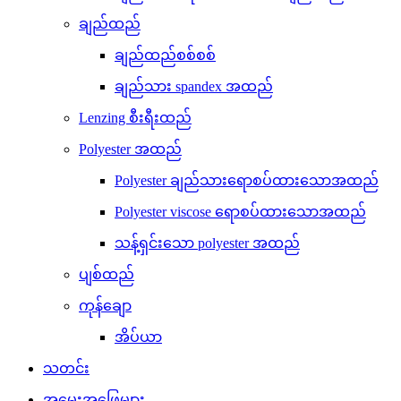
ချည်ထည်
ချည်ထည်စစ်စစ်
ချည်သား spandex အထည်
Lenzing စီးရီးထည်
Polyester အထည်
Polyester ချည်သားရောစပ်ထားသောအထည်
Polyester viscose ရောစပ်ထားသောအထည်
သန့်ရှင်းသော polyester အထည်
ပျစ်ထည်
ကုန်ချော
အိပ်ယာ
သတင်း
အမေးအဖြေများ