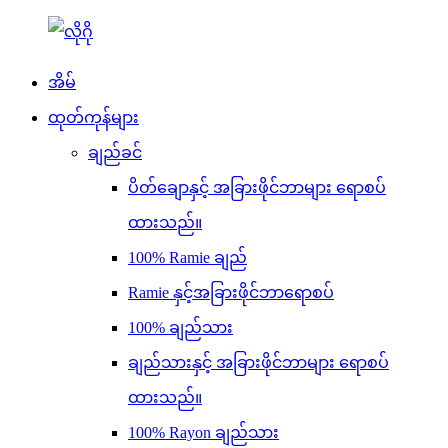
အိမ်
ထုတ်ကုန်များ
ချည်ခင်
ပိတ်ချောနှင့် အခြားဖိုင်ဘာများ ရောစပ်
ထားသည်။
100% Ramie ချည်
Ramie နှင့်အခြားဖိုင်ဘာရောစပ်
100% ချည်သား
ချည်သားနှင့် အခြားဖိုင်ဘာများ ရောစပ်
ထားသည်။
100% Rayon ချည်သား