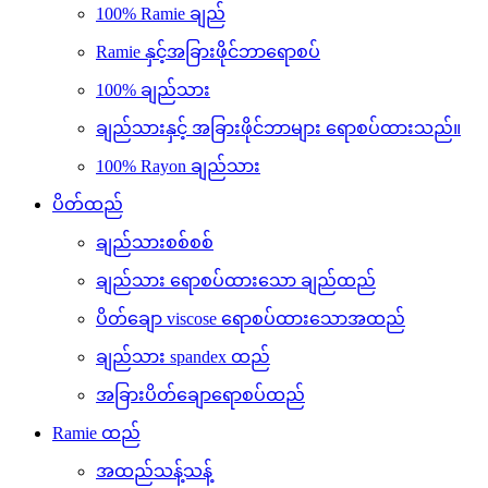
100% Ramie ချည်
Ramie နှင့်အခြားဖိုင်ဘာရောစပ်
100% ချည်သား
ချည်သားနှင့် အခြားဖိုင်ဘာများ ရောစပ်ထားသည်။
100% Rayon ချည်သား
ပိတ်ထည်
ချည်သားစစ်စစ်
ချည်သား ရောစပ်ထားသော ချည်ထည်
ပိတ်ချော viscose ရောစပ်ထားသောအထည်
ချည်သား spandex ထည်
အခြားပိတ်ချောရောစပ်ထည်
Ramie ထည်
အထည်သန့်သန့်