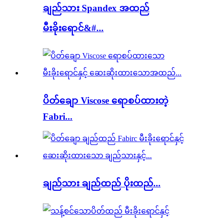
ချည်သား Spandex အထည်
မီးခိုးရောင်&#...
ပိတ်ချော Viscose ရောစပ်ထားတဲ့
Fabri...
ချည်သား ချည်ထည် ပိုးထည်...