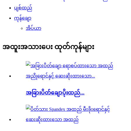
ပျစ်ထည်
ကုန်ချော
အိပ်ယာ
အထူးအသားပေး ထုတ်ကုန်များ
အခြားပိတ်ချောပိုးထည်...