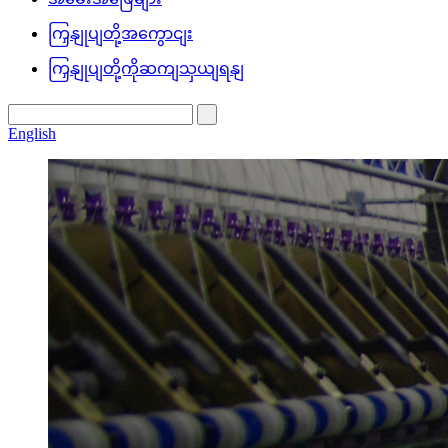
ကြှနျုပျတို့အကွောငျး
ကြှနျုပျတို့ကိုဆကျသှယျရနျ
English