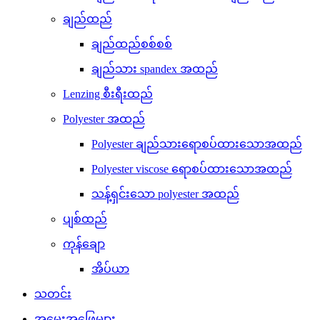
ချည်ထည်
ချည်ထည်စစ်စစ်
ချည်သား spandex အထည်
Lenzing စီးရီးထည်
Polyester အထည်
Polyester ချည်သားရောစပ်ထားသောအထည်
Polyester viscose ရောစပ်ထားသောအထည်
သန့်ရှင်းသော polyester အထည်
ပျစ်ထည်
ကုန်ချော
အိပ်ယာ
သတင်း
အမေးအဖြေများ