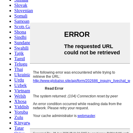
Slovak
Slovenian
Somali
Samoan
Scots Gaelic
Shona
Sindhi
Sundanese
Swahili
Tajik
Tamil
Telugu
Thai
Ukrainian
Urdu
Uzbek
Vietnamese
Welsh
Xhosa
Yiddish
Yoruba
Zulu
Kinyarwanda
Tatar