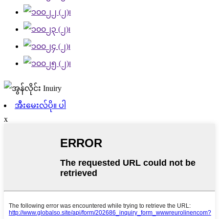
အီးမေးလ်ပို။ ပါ
x