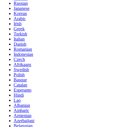
Russian
Japanese
Korean
Arabic
Irish
Greek
Turkish
Italian
Danish
Romanian
Indonesian
Czech
Afrikaans
Swedish
Polish
Basque
Catalan
Esperanto
Hindi
Lao
Albanian
Amharic
Armenian
Azerbaijani
Belarusian