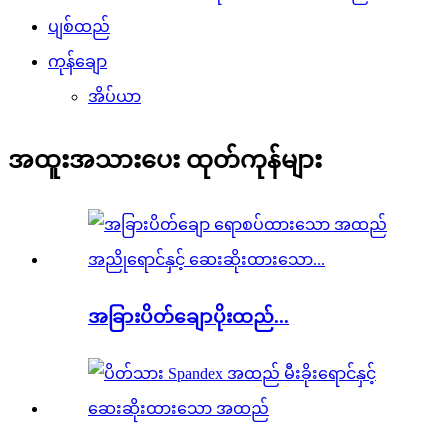
ပျစ်ထည်
ကုန်ချော
အိပ်ယာ
အထူးအသားပေး ထုတ်ကုန်များ
အခြားပိတ်ချောပိုးထည်...