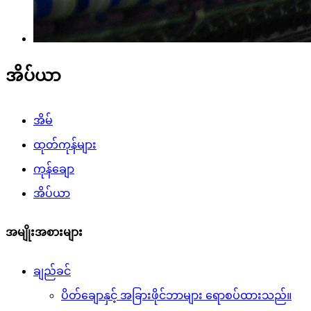
အိပ်ယာ
အိမ်
ထုတ်ကုန်များ
ကုန်ချော
အိပ်ယာ
အမျိုးအစားများ
ချည်ခင်
ပိတ်ချောနှင့် အခြားဖိုင်ဘာများ ရောစပ်ထားသည်။