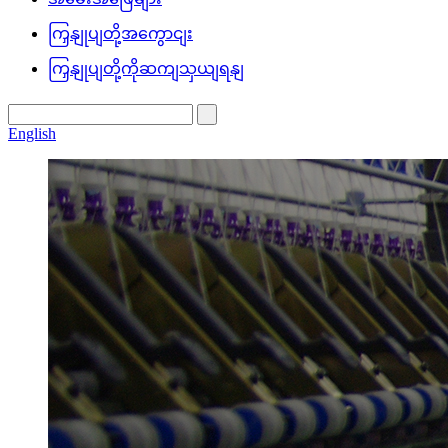
ကြှနျုပျတို့အကွောငျး
ကြှနျုပျတို့ကိုဆကျသှယျရနျ
English