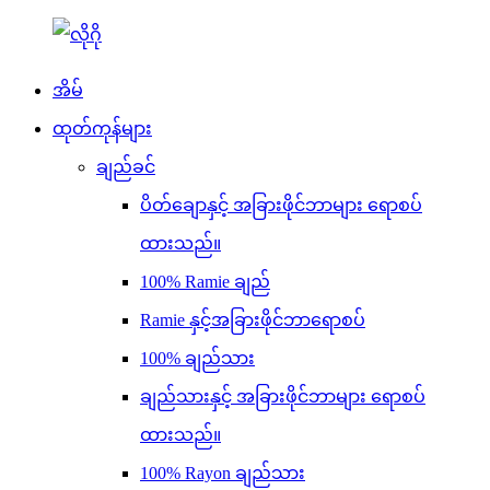
အိမ်
ထုတ်ကုန်များ
ချည်ခင်
ပိတ်ချောနှင့် အခြားဖိုင်ဘာများ ရောစပ်
ထားသည်။
100% Ramie ချည်
Ramie နှင့်အခြားဖိုင်ဘာရောစပ်
100% ချည်သား
ချည်သားနှင့် အခြားဖိုင်ဘာများ ရောစပ်
ထားသည်။
100% Rayon ချည်သား