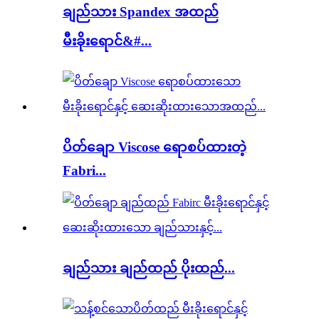
ချည်သား Spandex အထည်
မီးခိုးရောင်&#...
ပိတ်ချော Viscose ရောစပ်ထားတဲ့
Fabri...
ချည်သား ချည်ထည် ပိုးထည်...