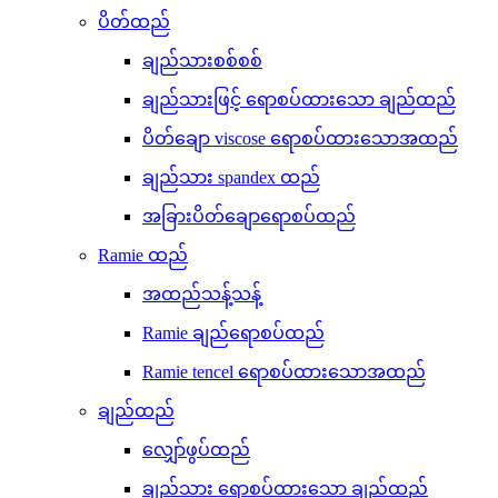
ပိတ်ထည်
ချည်သားစစ်စစ်
ချည်သားဖြင့် ရောစပ်ထားသော ချည်ထည်
ပိတ်ချော viscose ရောစပ်ထားသောအထည်
ချည်သား spandex ထည်
အခြားပိတ်ချောရောစပ်ထည်
Ramie ထည်
အထည်သန့်သန့်
Ramie ချည်ရောစပ်ထည်
Ramie tencel ရောစပ်ထားသောအထည်
ချည်ထည်
လျှော်ဖွပ်ထည်
ချည်သား ရောစပ်ထားသော ချည်ထည်