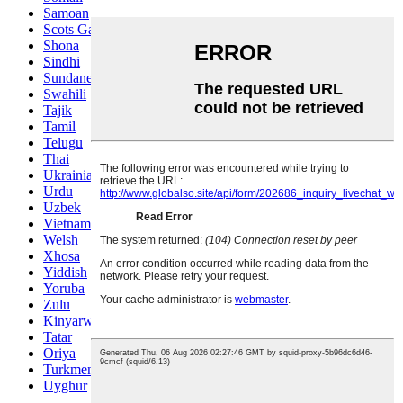
Samoan
Scots Gaelic
Shona
Sindhi
Sundanese
Swahili
Tajik
Tamil
Telugu
Thai
Ukrainian
Urdu
Uzbek
Vietnamese
Welsh
Xhosa
Yiddish
Yoruba
Zulu
Kinyarwanda
Tatar
Oriya
Turkmen
Uyghur