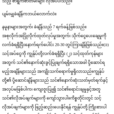
သည့် စာရွက်စာတမ်းများ လိုအပ်ပါသည်။
ပျမ်းမျှခဲချိန်ကဘယ်လောက်လဲ။
နမူနာများအတွက်၊ ခဲချိန်သည် 7 ရက်ခန့်ဖြစ်သည်။
အစုလိုက်အပြုံလိုက်ထုတ်လုပ်မှုအတွက်၊ သိုက်ငွေပေးချေမှုကို
လက်ခံရရှိပြီးနောက်ရက်ပေါင်း 20-30 တွင်ကြာချိန်ဖြစ်သည်။(၁)
သင့်အပ်ငွေကို ကျွန်ုပ်တို့လက်ခံရရှိပြီး (၂) သင့်ထုတ်ကုန်များ
အတွက် သင်၏နောက်ဆုံးခွင့်ပြုချက်ရရှိသောအခါ ပို့ဆောင်ရ
မည့်အချိန်များသည် အကျိုးသက်ရောက်မှုရှိလာသည်။ကျွန်ုပ်
တို့၏ ပို့ဆောင်ချိန်များသည် သင်၏နောက်ဆုံးသတ်မှတ်ရက်နှင့်
အလုပ်မဖြစ်ပါက၊ ကျေးဇူးပြု၍ သင်၏ရောင်းချမှုနှင့်အတူ
သင်၏လိုအပ်ချက်များကို ကျော်သွားပါ။ကိစ္စတိုင်းတွင် သင့်
လိုအပ်ချက်များကို ဖြည့်ဆည်းပေးနိုင်ရန် ကျွန်ုပ်တို့ ကြိုးစားပါ