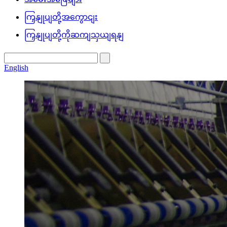
ကြှနျုပျတို့အကွောငျး
ကြှနျုပျတို့ကိုဆကျသှယျရနျ
English