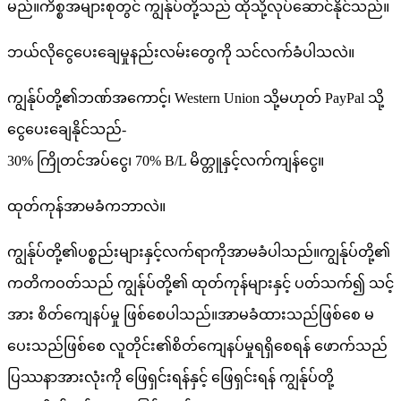
မည်။ကိစ္စအများစုတွင် ကျွန်ုပ်တို့သည် ထိုသို့လုပ်ဆောင်နိုင်သည်။
ဘယ်လိုငွေပေးချေမှုနည်းလမ်းတွေကို သင်လက်ခံပါသလဲ။
ကျွန်ုပ်တို့၏ဘဏ်အကောင့်၊ Western Union သို့မဟုတ် PayPal သို့
ငွေပေးချေနိုင်သည်-
30% ကြိုတင်အပ်ငွေ၊ 70% B/L မိတ္တူနှင့်လက်ကျန်ငွေ။
ထုတ်ကုန်အာမခံကဘာလဲ။
ကျွန်ုပ်တို့၏ပစ္စည်းများနှင့်လက်ရာကိုအာမခံပါသည်။ကျွန်ုပ်တို့၏
ကတိကဝတ်သည် ကျွန်ုပ်တို့၏ ထုတ်ကုန်များနှင့် ပတ်သက်၍ သင့်
အား စိတ်ကျေနပ်မှု ဖြစ်စေပါသည်။အာမခံထားသည်ဖြစ်စေ မ
ပေးသည်ဖြစ်စေ လူတိုင်း၏စိတ်ကျေနပ်မှုရရှိစေရန် ဖောက်သည်
ပြဿနာအားလုံးကို ဖြေရှင်းရန်နှင့် ဖြေရှင်းရန် ကျွန်ုပ်တို့