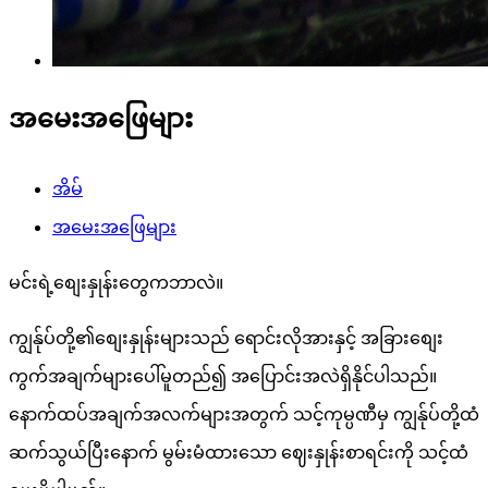
အမေးအဖြေများ
အိမ်
အမေးအဖြေများ
မင်းရဲ့စျေးနှုန်းတွေကဘာလဲ။
ကျွန်ုပ်တို့၏စျေးနှုန်းများသည် ရောင်းလိုအားနှင့် အခြားစျေး
ကွက်အချက်များပေါ်မူတည်၍ အပြောင်းအလဲရှိနိုင်ပါသည်။
နောက်ထပ်အချက်အလက်များအတွက် သင့်ကုမ္ပဏီမှ ကျွန်ုပ်တို့ထံ
ဆက်သွယ်ပြီးနောက် မွမ်းမံထားသော ဈေးနှုန်းစာရင်းကို သင့်ထံ