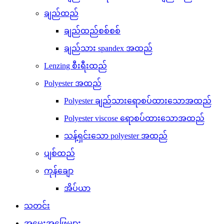
ချည်ထည်
ချည်ထည်စစ်စစ်
ချည်သား spandex အထည်
Lenzing စီးရီးထည်
Polyester အထည်
Polyester ချည်သားရောစပ်ထားသောအထည်
Polyester viscose ရောစပ်ထားသောအထည်
သန့်ရှင်းသော polyester အထည်
ပျစ်ထည်
ကုန်ချော
အိပ်ယာ
သတင်း
အမေးအဖြေများ