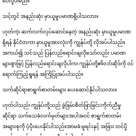
ပေးပို့ပါမည်။
သင့်တွင် အနည်းဆုံး မှာယူမှုပမာဏရှိပါသလား။
ဟုတ်ကဲ့၊ ဆက်လက်လုပ်ဆောင်နေတဲ့ အနည်းဆုံး မှာယူမှုပမာဏ
ရှိရန် နိုင်ငံတကာ မှာယူမှုအားလုံးကို ကျွန်ုပ်တို့ လိုအပ်ပါသည်။
အကယ်၍ သင်သည် ပြန်လည်ရောင်းချလိုသော်လည်း ပမာဏ
များစွာဖြင့် ပြန်လည်ရောင်းချလိုပါက၊ ကျွန်ုပ်တို့၏ဝဘ်ဆိုဒ်ကို ဝင်
ရောက်ကြည့်ရှုရန် အကြံပြုအပ်ပါသည်။
သက်ဆိုင်ရာစာရွက်စာတမ်းများ ပေးဆောင်နိုင်ပါသလား။
ဟုတ်ပါသည်၊ ကျွန်ုပ်တို့သည် ခွဲခြမ်းစိတ်ဖြာခြင်း/ကိုက်ညီမှု
ဆိုင်ရာ သက်သေခံလက်မှတ်များအပါအဝင် စာရွက်စာတမ်း
အများစုကို ပံ့ပိုးပေးနိုင်ပါသည်။အာမခံ;မူရင်းနှင့် အခြား တင်ပို့