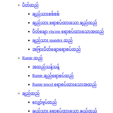
ပိတ်ထည်
ချည်သားစစ်စစ်
ချည်သား ရောစပ်ထားသော ချည်ထည်
ပိတ်ချော viscose ရောစပ်ထားသောအထည်
ချည်သား spandex ထည်
အခြားပိတ်ချောရောစပ်ထည်
Ramie ထည်
အထည်သန့်သန့်
Ramie ချည်ရောစပ်ထည်
Ramie tencel ရောစပ်ထားသောအထည်
ချည်ထည်
လျှော်ဖွပ်ထည်
ချည်သား ရောစပ်ထားသော ချည်ထည်