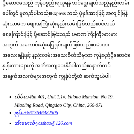
ပို့ဆောင်ခသည် ကုန်ပစ္စည်းရယူရန် သင်ရွေးချယ်သည့်နည်းလမ်း
ပေါ်တွင် မူတည်ပါသည်။Express သည် ပုံမှန်အားဖြင့် အလျင်မြန်
ဆုံးသာမက စျေးအကြီးဆုံးနည်းလမ်းဖြစ်သည်။ပင်လယ်
ရေကြောင်းဖြင့် ပို့ဆောင်ခြင်းသည် ပမာဏကြီးကြီးမားမား
အတွက် အကောင်းဆုံးဖြေရှင်းချက်ဖြစ်သည်။ပမာဏ၊
အလေးချိန်နှင့် နည်းလမ်းအသေးစိတ်သိမှသာ ကုန်စည်ပို့ဆောင်ခ
နှုန်းထားများကို အတိအကျပေးနိုင်ပါသည်။နောက်ထပ်
အချက်အလက်များအတွက် ကျွန်ုပ်တို့ထံ ဆက်သွယ်ပါ။
လိပ်စာ-
Rm.401, Unit 1,1#, Yulong Mansion, No.19,
Miaoling Road, Qingdao City, China, 266-071
ဖုန်း-
+8613646482506
အီးမေးလ်-
ycsshao@126.com