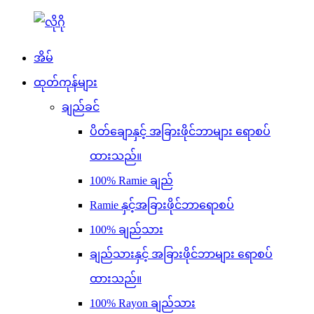
အိမ်
ထုတ်ကုန်များ
ချည်ခင်
ပိတ်ချောနှင့် အခြားဖိုင်ဘာများ ရောစပ်
ထားသည်။
100% Ramie ချည်
Ramie နှင့်အခြားဖိုင်ဘာရောစပ်
100% ချည်သား
ချည်သားနှင့် အခြားဖိုင်ဘာများ ရောစပ်
ထားသည်။
100% Rayon ချည်သား