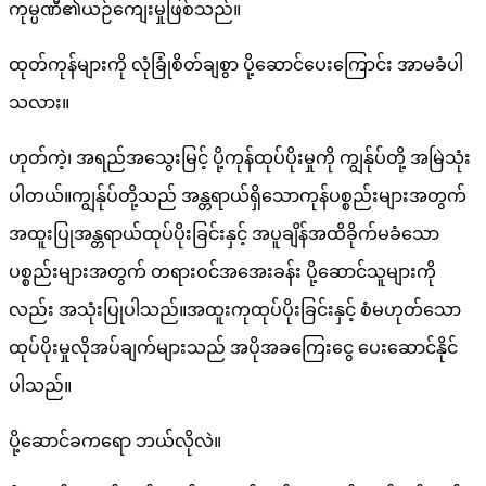
ကုမ္ပဏီ၏ယဉ်ကျေးမှုဖြစ်သည်။
ထုတ်ကုန်များကို လုံခြုံစိတ်ချစွာ ပို့ဆောင်ပေးကြောင်း အာမခံပါ
သလား။
ဟုတ်ကဲ့၊ အရည်အသွေးမြင့် ပို့ကုန်ထုပ်ပိုးမှုကို ကျွန်ုပ်တို့ အမြဲသုံး
ပါတယ်။ကျွန်ုပ်တို့သည် အန္တရာယ်ရှိသောကုန်ပစ္စည်းများအတွက်
အထူးပြုအန္တရာယ်ထုပ်ပိုးခြင်းနှင့် အပူချိန်အထိခိုက်မခံသော
ပစ္စည်းများအတွက် တရားဝင်အအေးခန်း ပို့ဆောင်သူများကို
လည်း အသုံးပြုပါသည်။အထူးကုထုပ်ပိုးခြင်းနှင့် စံမဟုတ်သော
ထုပ်ပိုးမှုလိုအပ်ချက်များသည် အပိုအခကြေးငွေ ပေးဆောင်နိုင်
ပါသည်။
ပို့ဆောင်ခကရော ဘယ်လိုလဲ။